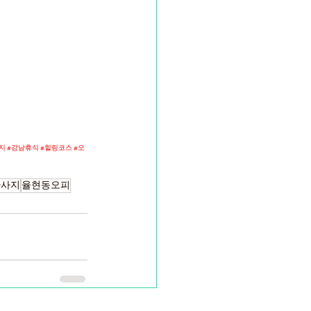
지
#강남휴식
#힐링코스
#오
마사지
율현동오피