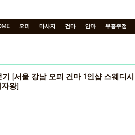
강남뉴스
OME
오피
마사지
건마
안마
유흥주점
문기 [서울 강남 오피 건마 1인샵 스웨디시
의자왕]