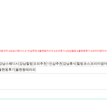
현동건마
#강남스웨디시
#1인샵추천
#율현동마사지
#오피후기
#강남힐링
#율현동후기
#프리미엄마사
강남스웨디시
강남힐링
오피추천
1인샵추천
강남휴식
힐링코스
프리미엄
율현동후기
율현동테라피