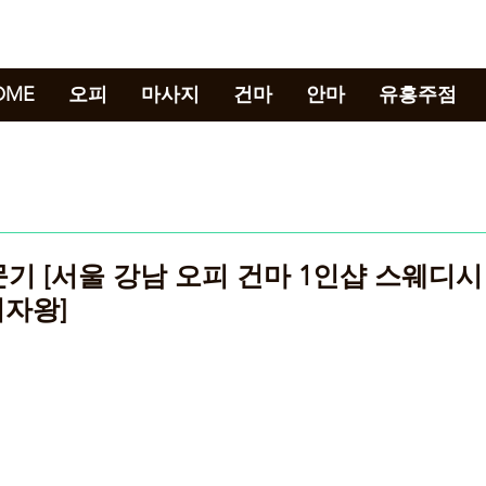
강남뉴스
OME
오피
마사지
건마
안마
유흥주점
문기 [서울 강남 오피 건마 1인샵 스웨디시
의자왕]