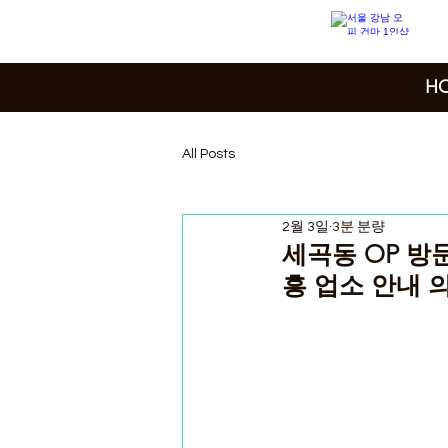
H
All Posts
2월 3일
3분 분량
세곡동 OP 방
흥 업소 안내 