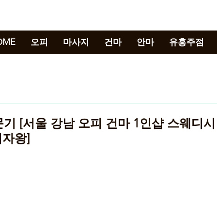
강남뉴스
OME
오피
마사지
건마
안마
유흥주점
문기 [서울 강남 오피 건마 1인샵 스웨디시
의자왕]