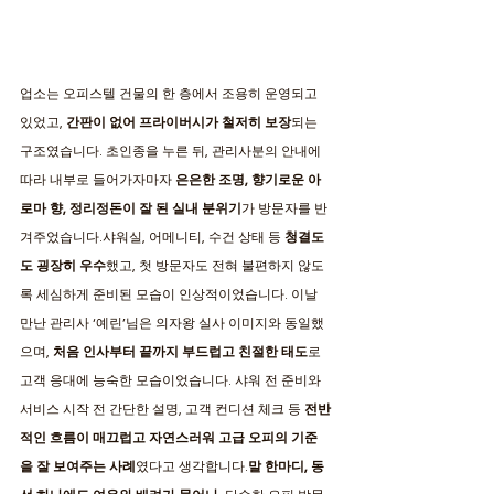
업소는 오피스텔 건물의 한 층에서 조용히 운영되고 
있었고, 
간판이 없어 프라이버시가 철저히 보장
되는 
구조였습니다. 초인종을 누른 뒤, 관리사분의 안내에 
따라 내부로 들어가자마자 
은은한 조명, 향기로운 아
로마 향, 정리정돈이 잘 된 실내 분위기
가 방문자를 반
겨주었습니다.샤워실, 어메니티, 수건 상태 등 
청결도
도 굉장히 우수
했고, 첫 방문자도 전혀 불편하지 않도
록 세심하게 준비된 모습이 인상적이었습니다. 이날 
만난 관리사 ‘예린’님은 의자왕 실사 이미지와 동일했
으며, 
처음 인사부터 끝까지 부드럽고 친절한 태도
로 
고객 응대에 능숙한 모습이었습니다. 샤워 전 준비와 
서비스 시작 전 간단한 설명, 고객 컨디션 체크 등 
전반
적인 흐름이 매끄럽고 자연스러워 고급 오피의 기준
을 잘 보여주는 사례
였다고 생각합니다.
말 한마디, 동