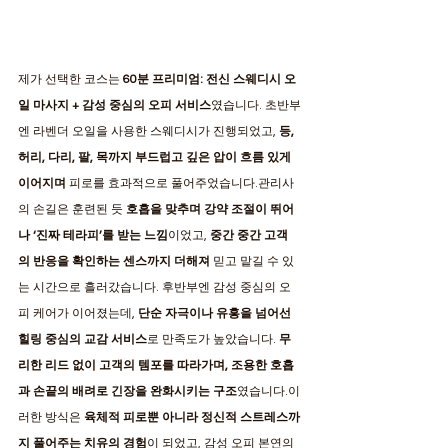
제가 선택한 코스는 
60분 프리미엄: 전신 스웨디시 오
일 마사지 + 감성 중심의 오피 서비스
였습니다. 초반부
엔 라벤더 오일을 사용한 스웨디시가 진행되었고, 
등, 
허리, 다리, 팔, 목까지 부드럽고 깊은 압이 흐름 있게 
이어지며
 피로를 효과적으로 풀어주었습니다.관리사
의 손길은 훈련된 듯 
호흡을 맞추며 강약 조절이 뛰어
나 ‘진짜 테라피’를 받는 느낌
이었고, 
중간 중간 고객
의 반응을 확인하는 센스까지 더해져
 믿고 맡길 수 있
는 시간으로 흘러갔습니다. 후반부엔 감성 중심의 오
피 케어가 이어졌는데, 
단순 자극이나 유흥을 넘어선 
힐링 중심의 교감 서비스
로 만족도가 높았습니다. 
무
리한 리드 없이 고객의 템포를 따라가며, 조용한 호흡
과 손끝의 배려로 긴장을 완화시키는 구조
였습니다.이
러한 방식은 
육체적 피로뿐 아니라 정신적 스트레스까
지 풀어주는 치유의 경험
이 되었고, 감성 오피 본연의 